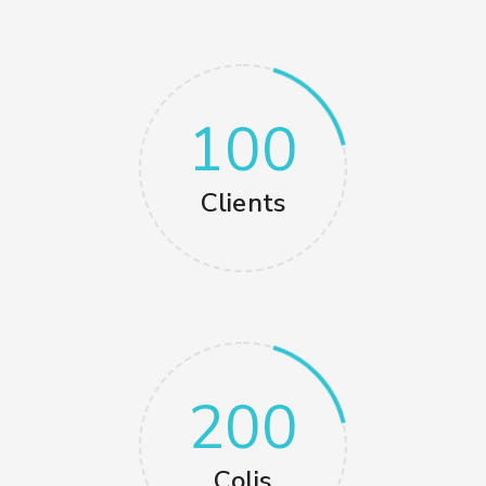
100
Clients
200
Colis